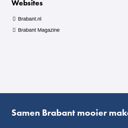
Websites
Brabant.nl
(verwijst
Brabant Magazine
naar
een
andere
website)
Samen Brabant mooier mak