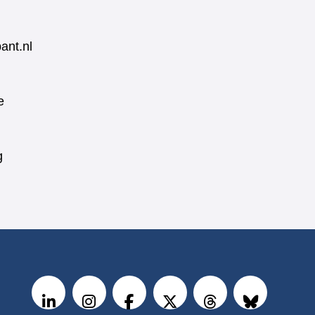
ant.nl
e
g
V
o