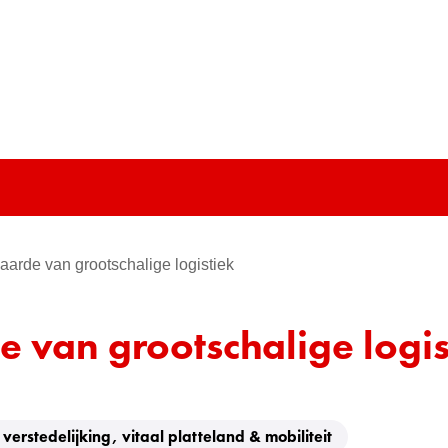
Ga
naar
e)
de
inhoud
arde van grootschalige logistiek
van grootschalige logis
erstedelijking, vitaal platteland & mobiliteit