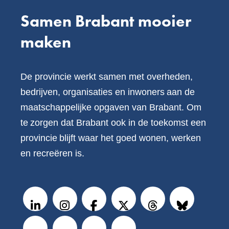
Samen Brabant mooier
maken
De provincie werkt samen met overheden,
bedrijven, organisaties en inwoners aan de
maatschappelijke opgaven van Brabant. Om
te zorgen dat Brabant ook in de toekomst een
provincie blijft waar het goed wonen, werken
en recreëren is.
V
o
LinkedIn
Instagram
Facebook
X
Threads
BlueSky