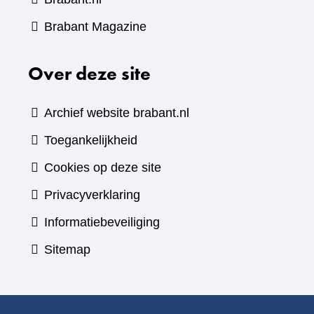
(verwijst
Brabant Magazine
naar
Over deze site
een
andere
website)
Archief website brabant.nl
Toegankelijkheid
Cookies op deze site
Privacyverklaring
Informatiebeveiliging
Sitemap