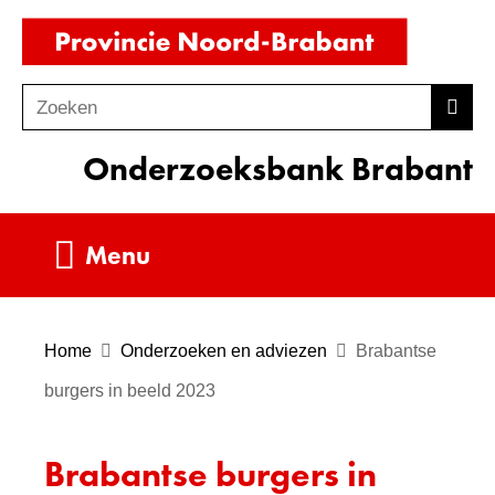
Ga
(naar
naar
homepag
de
Zoeken
Z
Zoek
inhoud
o
Onderzoeksbank Brabant
e
k
e
Uitklappen
Menu
n
Home
Onderzoeken en adviezen
Brabantse
burgers in beeld 2023
Brabantse burgers in