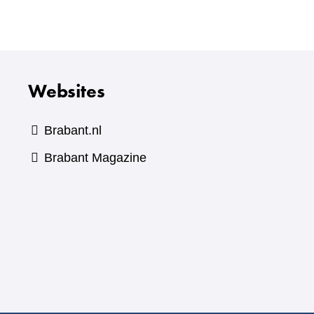
Websites
Brabant.nl
(verwijst
Brabant Magazine
naar
een
andere
website)