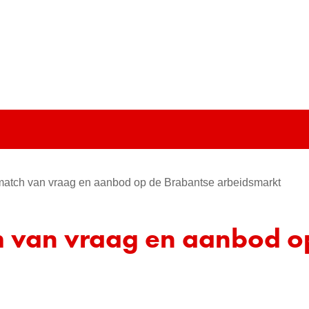
Ga
naar
e)
de
inhoud
match van vraag en aanbod op de Brabantse arbeidsmarkt
h van vraag en aanbod o