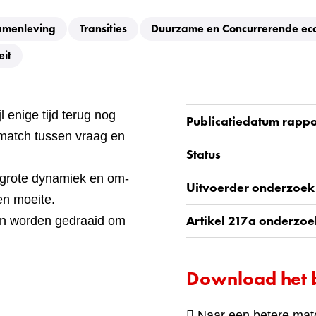
amenleving
Transities
Duurzame en Concurrerende ec
eit
 enige tijd terug nog
Publicatiedatum rappo
match tussen vraag en
Status
 grote dynamiek en om-
Uitvoerder onderzoek
en moeite.
Artikel 217a onderzoe
an worden gedraaid om
Download het 
Naar een betere mat