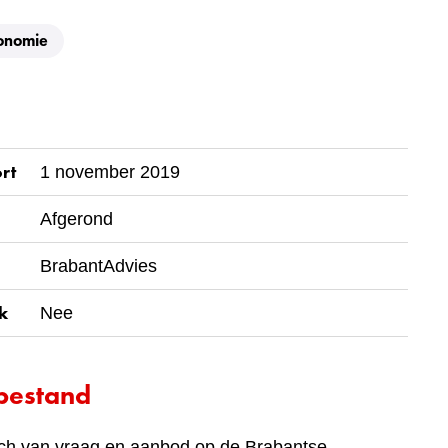
onomie
rt
1 november 2019
Afgerond
BrabantAdvies
k
Nee
bestand
ch van vraag en aanbod op de Brabantse