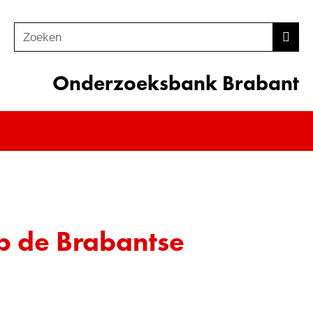
Zoeken
Z
Zoek
o
e
Onderzoeksbank Brabant
k
e
n
p de Brabantse