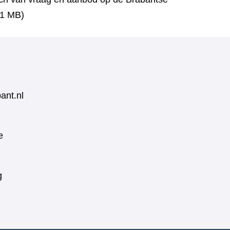
11 MB)
ant.nl
e
g