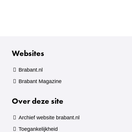
andere
website)
Websites
Brabant.nl
(verwijst
Brabant Magazine
naar
Over deze site
een
andere
website)
Archief website brabant.nl
Toegankelijkheid