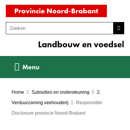
Ga
(naar
naar
homepag
de
Zoeken
Z
Zoek
inhoud
o
Landbouw en voedsel
e
k
e
Uitklappen
Menu
n
Home
Subsidies en ondersteuning
2.
Verduurzaming veehouderij
Responsible
Disclosure provincie Noord-Brabant