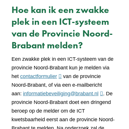
Hoe kan ik een zwakke
plek in een ICT-systeem
van de Provincie Noord-
Brabant melden?
Een zwakke plek in een ICT-systeem van de
provincie Noord-Brabant kun je melden via
(verwijst
het
contactformulier
van de provincie
naar
Noord-Brabant, of via een e-mailbericht
een
aan:
informatiebeveiliging@brabant.nl
. De
andere
provincie Noord-Brabant doet een dringend
website)
beroep op de melder om de ICT
kwetsbaarheid eerst aan de provincie Noord-
Brabant te melden. Na onderzoek zal de