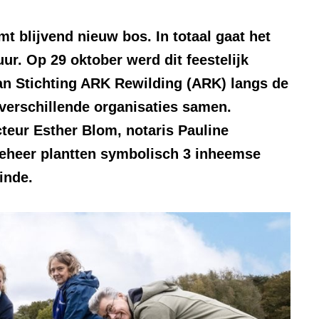
visueel
element:
t blijvend nieuw bos. In totaal gaat het
Foto
tuur. Op 29 oktober werd dit feestelijk
an Stichting ARK Rewilding (ARK) langs de
erschillende organisaties samen.
teur Esther Blom, notaris Pauline
eheer plantten symbolisch 3 inheemse
inde.