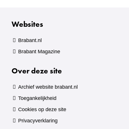
Websites
Brabant.nl
(verwijst
Brabant Magazine
naar
Over deze site
een
andere
website)
Archief website brabant.nl
Toegankelijkheid
Cookies op deze site
Privacyverklaring