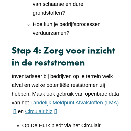
van schaarse en dure
grondstoffen?
Hoe kun je bedrijfsprocessen
verduurzamen?
Stap 4: Zorg voor inzicht
in de reststromen
Inventariseer bij bedrijven op je terrein welk
afval en welke potentiële reststromen zij
hebben. Maak ook gebruik van openbare data
(verw
van het
Landelijk Meldpunt Afvalstoffen (LMA)
(verwijst
naar
en
Circulair.biz
.
naar
een
Op De Hurk biedt via het Circulair
een
ande