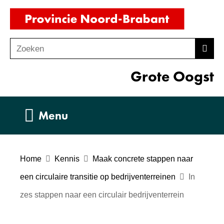
Ga
(naar
naar
homepag
de
Zoeken
Z
Zoek
inhoud
o
Grote Oogst
e
k
e
Uitklappen
Menu
n
Home
Kennis
Maak concrete stappen naar
een circulaire transitie op bedrijventerreinen
In
zes stappen naar een circulair bedrijventerrein