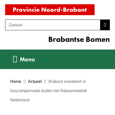
Ga
(naar
naar
homepag
de
Zoeken
Z
Zoek
inhoud
o
Brabantse Bomen
e
k
e
Uitklappen
Menu
n
Home
Actueel
Brabant investeert in
boscompensatie buiten het Natuurnetwerk
Nederland