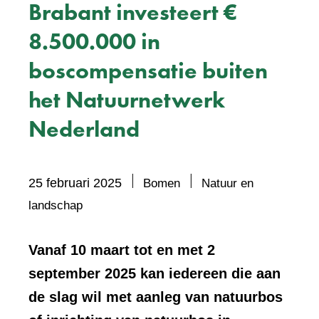
Brabant investeert €
8.500.000 in
boscompensatie buiten
het Natuurnetwerk
Nederland
25 februari 2025
Bomen
Natuur en
Bevat
landschap
visueel
element:
Vanaf 10 maart tot en met 2
Foto
september 2025 kan iedereen die aan
de slag wil met aanleg van natuurbos