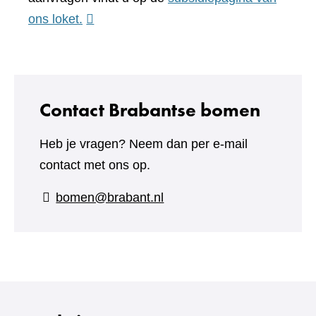
(verwijst
ons loket.
naar
een
andere
website)
Contact Brabantse bomen
Heb je vragen? Neem dan per e-mail
contact met ons op.
bomen@brabant.nl