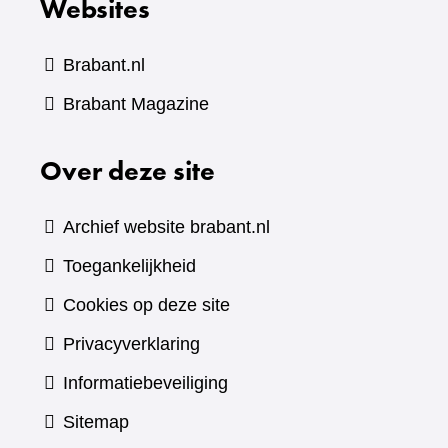
Websites
Brabant.nl
(verwijst
Brabant Magazine
naar
Over deze site
een
andere
website)
Archief website brabant.nl
Toegankelijkheid
Cookies op deze site
Privacyverklaring
Informatiebeveiliging
Sitemap