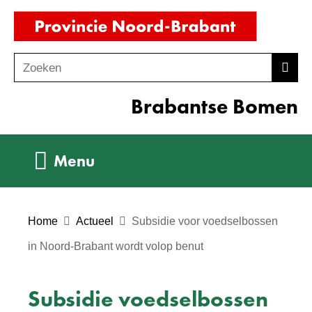
Ga
(naar
naar
homepag
de
Zoeken
Z
Zoek
inhoud
o
Brabantse Bomen
e
k
e
Uitklappen
Menu
n
Home
Actueel
Subsidie voor voedselbossen
in Noord-Brabant wordt volop benut
Subsidie voedselbossen