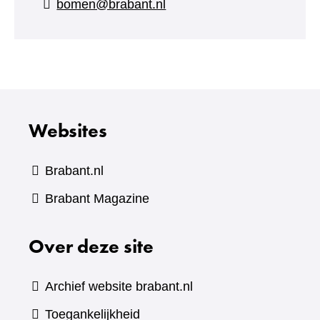
bomen@brabant.nl
Websites
Brabant.nl
(verwijst
Brabant Magazine
naar
Over deze site
een
andere
website)
Archief website brabant.nl
Toegankelijkheid