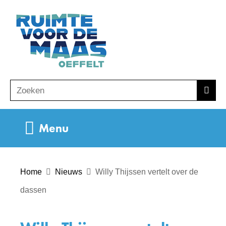
Ga
(naar
naar
homepage)
de
inhoud
Zoeken
Z
Zoek
o
e
Uitklappen
Menu
k
e
n
Home
Nieuws
Willy Thijssen vertelt over de
dassen