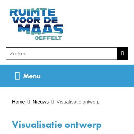
Ga
(naar
naar
homepage)
de
inhoud
Zoeken
Z
Zoek
o
e
Uitklappen
Menu
k
e
n
Home
Nieuws
Visualisatie ontwerp
Visualisatie ontwerp