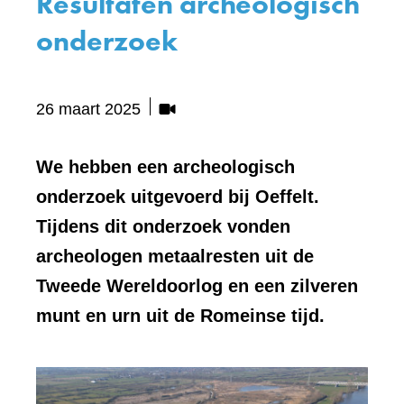
Resultaten archeologisch
onderzoek
Bevat
26 maart 2025
visueel
element:
We hebben een archeologisch
Video
onderzoek uitgevoerd bij Oeffelt.
Tijdens dit onderzoek vonden
archeologen metaalresten uit de
Tweede Wereldoorlog en een zilveren
munt en urn uit de Romeinse tijd.