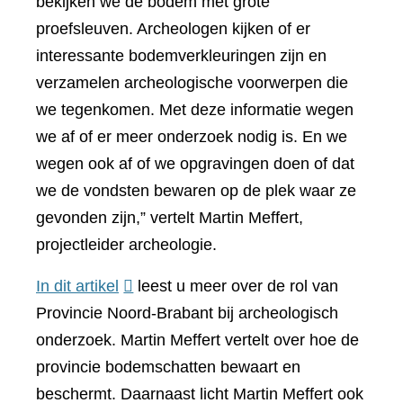
bekijken we de bodem met grote
proefsleuven. Archeologen kijken of er
interessante bodemverkleuringen zijn en
verzamelen archeologische voorwerpen die
we tegenkomen. Met deze informatie wegen
we af of er meer onderzoek nodig is. En we
wegen ook af of we opgravingen doen of dat
we de vondsten bewaren op de plek waar ze
gevonden zijn,” vertelt Martin Meffert,
projectleider archeologie.
(verwijst
In dit artikel
leest u meer over de rol van
naar
Provincie Noord-Brabant bij archeologisch
een
onderzoek. Martin Meffert vertelt over hoe de
andere
provincie bodemschatten bewaart en
website)
beschermt. Daarnaast licht Martin Meffert ook