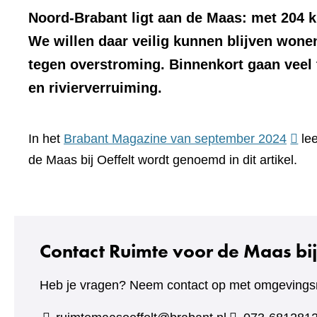
Noord-Brabant ligt aan de Maas: met 204 
We willen daar veilig kunnen blijven won
tegen overstroming. Binnenkort gaan veel 
en rivierverruiming.
(verwi
In het
Brabant Magazine van september 2024
lee
naar
de Maas bij Oeffelt wordt genoemd in dit artikel.
een
ande
websi
Contact Ruimte voor de Maas bij
Heb je vragen? Neem contact op met omgevings