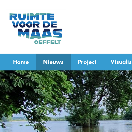
(naar
homepage)
Home
Nieuws
Project
Visualis