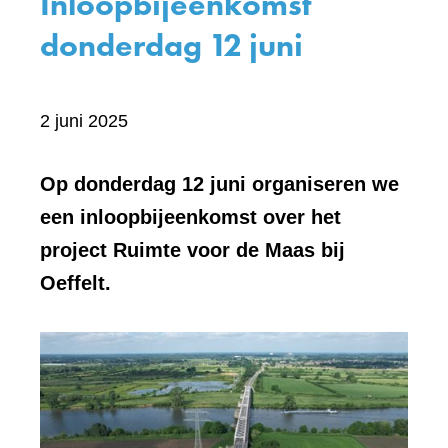
Inloopbijeenkomst
donderdag 12 juni
Bevat
2 juni 2025
visueel
element:
Op donderdag 12 juni organiseren we
Foto
een inloopbijeenkomst over het
project Ruimte voor de Maas bij
Oeffelt.