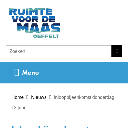
Ga
(naar
naar
homepage)
de
inhoud
Zoeken
Z
Zoek
o
e
Uitklappen
Menu
k
e
n
Home
Nieuws
Inloopbijeenkomst donderdag
12 juni