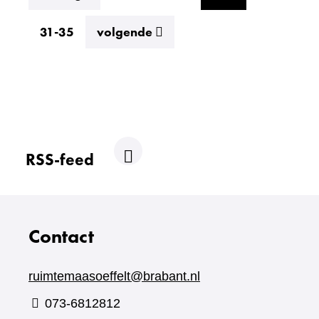
resultaten
31-35
volgende
RSS-feed
R
S
S
Contact
ruimtemaasoeffelt@brabant.nl
073-6812812