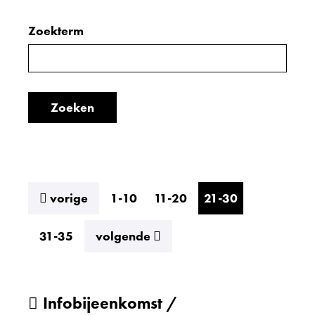
Zoeken
Zoekterm
Zoeken
binnen
in
de
de
index
Zoeken
index
resultaten
vorige
1-10
11-20
21-30
resultaten
31-35
volgende
Infobijeenkomst /