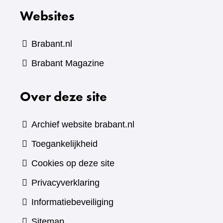
Websites
Brabant.nl
(verwijst
Brabant Magazine
naar
Over deze site
een
andere
website)
Archief website brabant.nl
Toegankelijkheid
Cookies op deze site
Privacyverklaring
Informatiebeveiliging
Sitemap