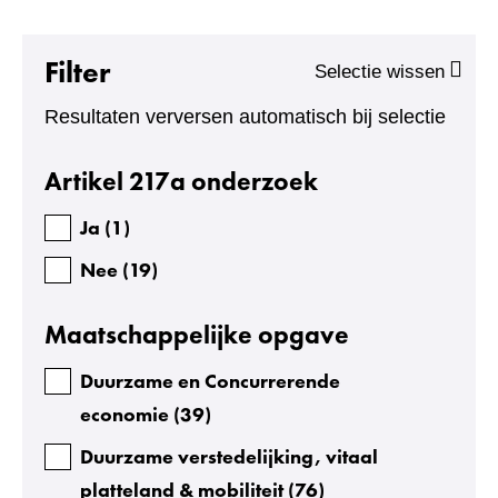
l
r
Filter
e
Selectie wissen
s
Resultaten verversen automatisch bij selectie
u
l
Facetten
Artikel 217a onderzoek
t
Ja
(
1
)
a
t
Nee
(
19
)
e
Maatschappelijke opgave
n
:
Duurzame en Concurrerende
2
economie
(
39
)
0
Duurzame verstedelijking, vitaal
platteland & mobiliteit
(
76
)