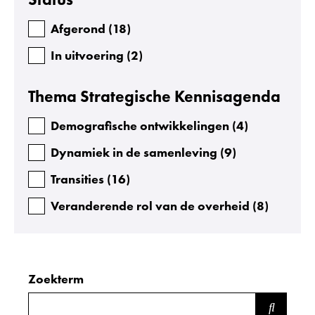
Afgerond
(
18
)
In uitvoering
(
2
)
Thema Strategische Kennisagenda
Demografische ontwikkelingen
(
4
)
Dynamiek in de samenleving
(
9
)
Transities
(
16
)
Veranderende rol van de overheid
(
8
)
Zoekterm
Zoeken
binnen