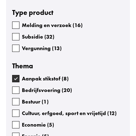
Facetten
Type product
Melding en verzoek
(
16
)
Subsidie
(
32
)
Vergunning
(
13
)
Thema
Aanpak stikstof
(
8
)
Bedrijfsvoering
(
20
)
Bestuur
(
1
)
Cultuur, erfgoed, sport en vrijetijd
(
12
)
Economie
(
5
)