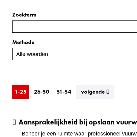
Zoekterm
Zoeken
binnen
de
Methode
index
resultaten
1-25
26-50
51-54
volgende
Aansprakelijkheid bij opslaan vuur
Beheer je een ruimte waar professioneel vuur