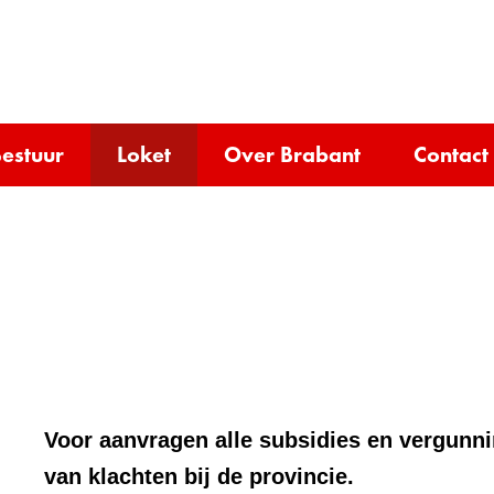
Ga
naar
e)
de
inhoud
estuur
Loket
Over Brabant
Contact
Voor aanvragen alle subsidies en vergunn
van klachten bij de provincie.