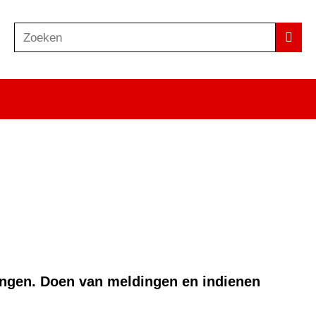
Zoeken
Z
Zoek
o
e
k
e
n
ingen. Doen van meldingen en indienen