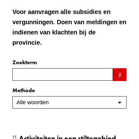
Voor aanvragen alle subsidies en
vergunningen. Doen van meldingen en
indienen van klachten bij de
provincie.
Zoekterm
Zoeken
binnen
de
Methode
index
Activiteiten in een stiltegebied