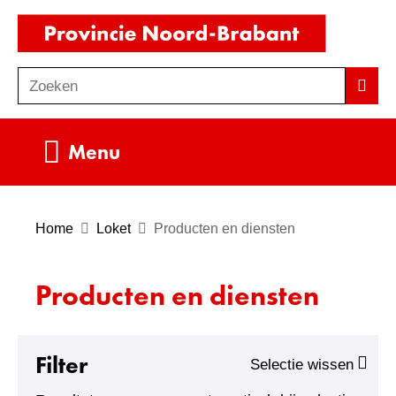
Ga
(naar
naar
homepag
de
Zoeken
Z
Zoek
inhoud
o
e
Uitklappen
Menu
k
e
n
Home
Loket
Producten en diensten
Producten en diensten
Filter
Selectie wissen