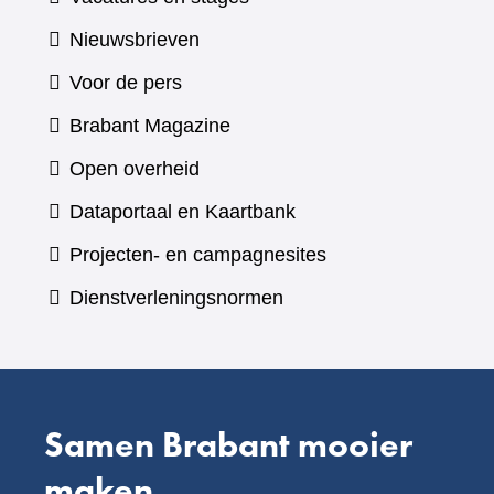
Nieuwsbrieven
Voor de pers
(verwijst
Brabant Magazine
naar
Open overheid
een
(verwijst
Dataportaal en Kaartbank
andere
naar
Projecten- en campagnesites
website)
een
Dienstverleningsnormen
andere
website)
Samen Brabant mooier
maken