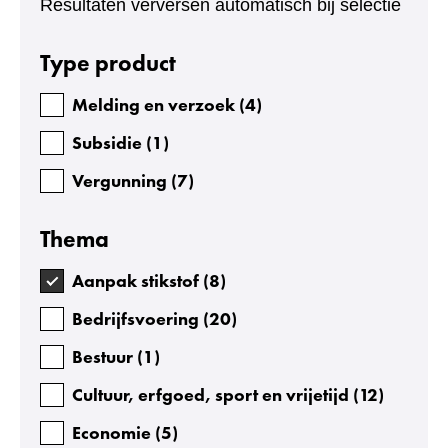
Resultaten verversen automatisch bij selectie
Facetten
Type product
Melding en verzoek
(
4
)
Subsidie
(
1
)
Vergunning
(
7
)
Thema
Aanpak stikstof
(
8
)
Bedrijfsvoering
(
20
)
Bestuur
(
1
)
Cultuur, erfgoed, sport en vrijetijd
(
12
)
Economie
(
5
)