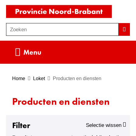
Ga
(naar
naar
homepag
de
Zoeken
Z
Zoek
inhoud
o
e
Uitklappen
Menu
k
e
n
Home
Loket
Producten en diensten
Producten en diensten
Filter
Selectie wissen