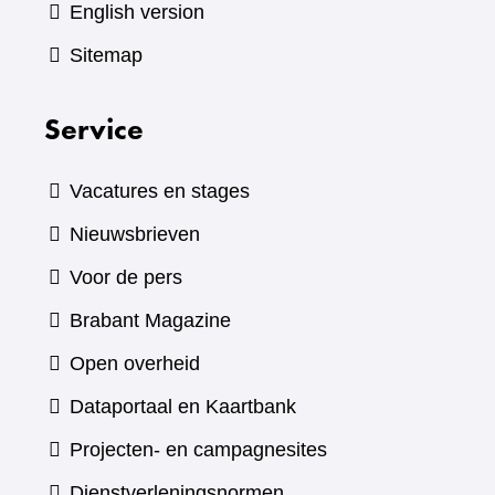
English version
Sitemap
Service
Vacatures en stages
Nieuwsbrieven
Voor de pers
(verwijst
Brabant Magazine
naar
Open overheid
een
(verwijst
Dataportaal en Kaartbank
andere
naar
Projecten- en campagnesites
website)
een
Dienstverleningsnormen