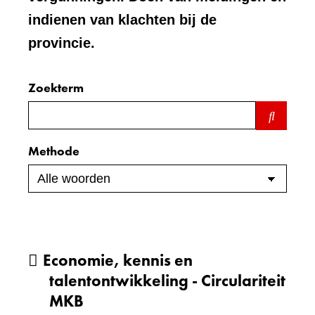
indienen van klachten bij de
provincie.
Zoekterm
Zoeken
binnen
de
Methode
index
Economie, kennis en
talentontwikkeling - Circulariteit
MKB