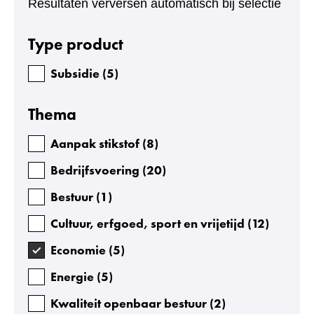
Resultaten verversen automatisch bij selectie
Facetten
Type product
Subsidie
(
5
)
Thema
Aanpak stikstof
(
8
)
Bedrijfsvoering
(
20
)
Bestuur
(
1
)
Cultuur, erfgoed, sport en vrijetijd
(
12
)
Economie
(
5
)
Energie
(
5
)
Kwaliteit openbaar bestuur
(
2
)