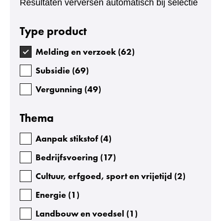
Resultaten verversen automatisch bij selectie
Facetten
Type product
Melding en verzoek
(
62
)
Subsidie
(
69
)
Vergunning
(
49
)
Thema
Aanpak stikstof
(
4
)
Bedrijfsvoering
(
17
)
Cultuur, erfgoed, sport en vrijetijd
(
2
)
Energie
(
1
)
Landbouw en voedsel
(
1
)