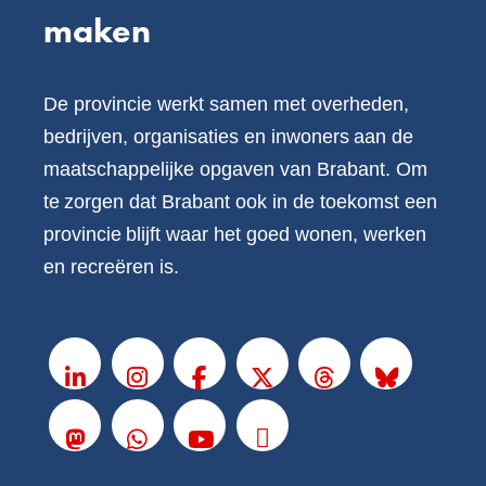
maken
De provincie werkt samen met overheden,
bedrijven, organisaties en inwoners aan de
maatschappelijke opgaven van Brabant. Om
te zorgen dat Brabant ook in de toekomst een
provincie blijft waar het goed wonen, werken
en recreëren is.
V
o
LinkedIn
Instagram
Facebook
X
Threads
BlueSky
l
g
Mastodon
Whatsapp
Youtube
Podcasts