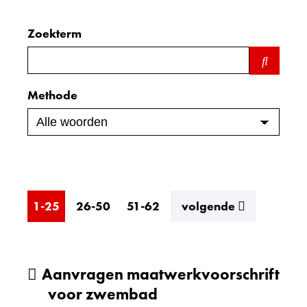
Zoekterm
Zoeken
binnen
de
Methode
index
resultaten
1-25
26-50
51-62
volgende
Aanvragen maatwerkvoorschrift
voor zwembad