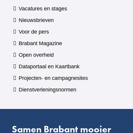
Vacatures en stages
Nieuwsbrieven
Voor de pers
(verwijst
Brabant Magazine
naar
Open overheid
een
(verwijst
Dataportaal en Kaartbank
andere
naar
Projecten- en campagnesites
website)
een
Dienstverleningsnormen
andere
website)
Samen Brabant mooier