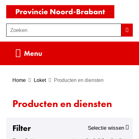
Ga
(naar
naar
homepag
de
Zoeken
Z
Zoek
inhoud
o
e
Uitklappen
Menu
k
e
n
Home
Loket
Producten en diensten
Producten en diensten
Filter
Selectie wissen