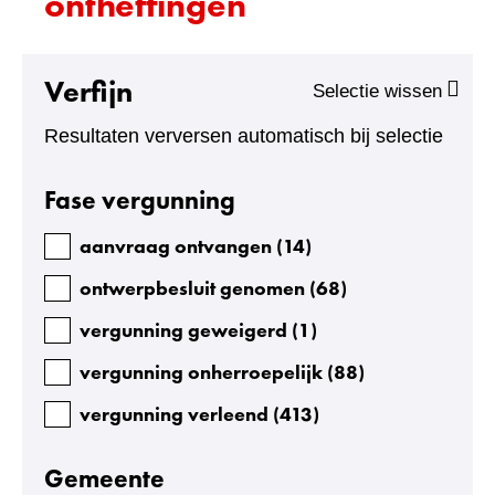
ontheffingen
e
s
u
Verfijn
Selectie wissen
l
t
Resultaten verversen automatisch bij selectie
a
Facetten
Fase vergunning
t
e
aanvraag ontvangen
(
14
)
n
ontwerpbesluit genomen
(
68
)
:
vergunning geweigerd
(
1
)
5
8
vergunning onherroepelijk
(
88
)
4
vergunning verleend
(
413
)
Gemeente