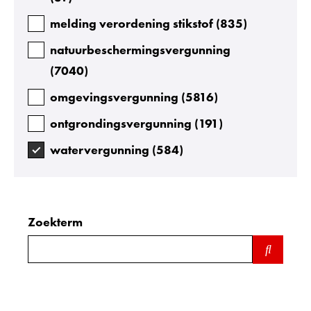
melding verordening stikstof
(
835
)
natuurbeschermingsvergunning
(
7040
)
omgevingsvergunning
(
5816
)
ontgrondingsvergunning
(
191
)
watervergunning
(
584
)
Zoekterm
Zoeken
binnen
de
index