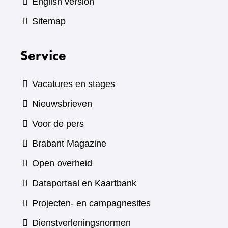
English version
Sitemap
Service
Vacatures en stages
Nieuwsbrieven
Voor de pers
(verwijst
Brabant Magazine
naar
Open overheid
een
(verwijst
Dataportaal en Kaartbank
andere
naar
Projecten- en campagnesites
website)
een
Dienstverleningsnormen