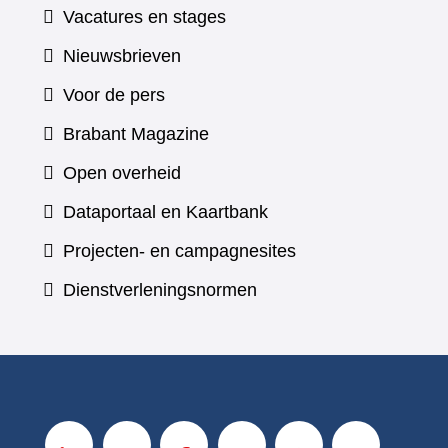
Vacatures en stages
Nieuwsbrieven
Voor de pers
(verwijst
Brabant Magazine
naar
Open overheid
een
(verwijst
Dataportaal en Kaartbank
andere
naar
Projecten- en campagnesites
website)
een
Dienstverleningsnormen
andere
website)
V