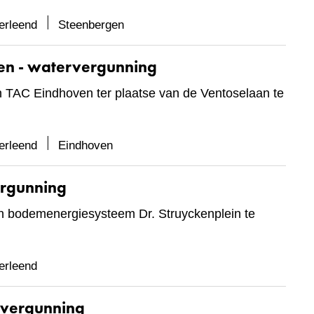
erleend
Steenbergen
ven - watervergunning
 TAC Eindhoven ter plaatse van de Ventoselaan te
erleend
Eindhoven
ergunning
n bodemenergiesysteem Dr. Struyckenplein te
erleend
rvergunning