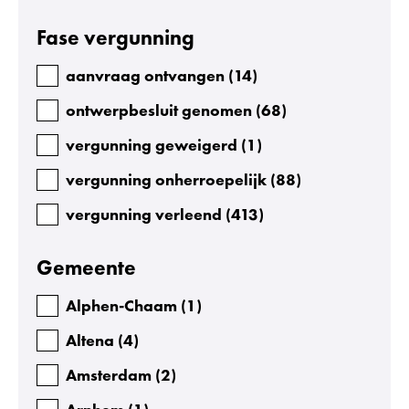
u
Facetten
Fase vergunning
l
t
aanvraag ontvangen
(
14
)
a
ontwerpbesluit genomen
(
68
)
t
vergunning geweigerd
(
1
)
e
vergunning onherroepelijk
(
88
)
n
:
vergunning verleend
(
413
)
5
Gemeente
8
4
Alphen-Chaam
(
1
)
Altena
(
4
)
Amsterdam
(
2
)