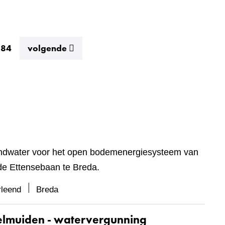
resultaten
584
volgende
 grondwater voor het open bodemenergiesysteem van
e Ettensebaan te Breda.
rleend
Breda
sselmuiden - watervergunning