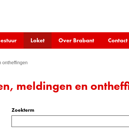
Ga
naar
e)
de
inhoud
estuur
Loket
Over Brabant
Contact
 ontheffingen
en, meldingen en onthef
Zoekterm
Zoeken
binnen
de