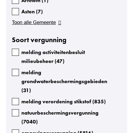
Arnhem
(
1
)
Asten
(
7
)
Toon alle Gemeente
Soort vergunning
melding activiteitenbesluit
milieubeheer
(
47
)
melding
grondwaterbeschermingsgebieden
(
31
)
melding verordening stikstof
(
835
)
natuurbeschermingsvergunning
(
7040
)
omgevingsvergunning
(
5816
)