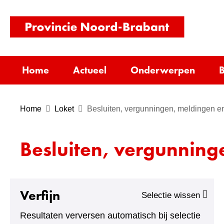
(naar
homepag
Home
Actueel
Onderwerpen
B
A
Home
Loket
Besluiten, vergunningen, meldingen en
a
n
Besluiten, vergunning
t
a
l
r
Verfijn
Selectie wissen
e
Resultaten verversen automatisch bij selectie
s