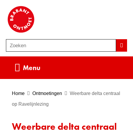
Ga
(naar
naar
homepage)
de
inhoud
Zoeken
Z
Zoek
o
e
Uitklappen
Menu
k
e
n
Home
Ontmoetingen
Weerbare delta centraal
op Ravelijnlezing
Weerbare delta centraal