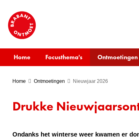
(naar
homepage)
Home
Focusthema's
Ontmoetingen
Home
Ontmoetingen
Nieuwjaar 2026
Drukke Nieuwjaarsontm
Ondanks het winterse weer kwamen er dond