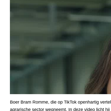
Boer Bram Romme, die op TikTok openhartig vertelt
agrarische sector wegneemt. In deze video licht hij 