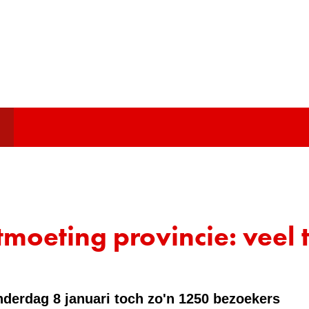
Ga
naar
de
inhoud
oeting provincie: veel 
erdag 8 januari toch zo'n 1250 bezoekers