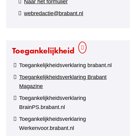
(verwijst
Naar het formulier
naar
webredactie@brabant.nl
een
andere
website)
Toegankelijkheid
Toegankelijkheidsverklaring brabant.nl
Toegankelijkheidsverklaring Brabant
Magazine
Toegankelijkheidsverklaring
BrainPS.brabant.nl
Toegankelijkheidsverklaring
Werkenvoor.brabant.nl