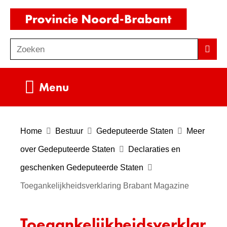
Ga
(naar
naar
homepag
de
Zoeken
Z
Zoek
inhoud
o
e
Uitklappen
Menu
k
e
n
Home
Bestuur
Gedeputeerde Staten
Meer
over Gedeputeerde Staten
Declaraties en
geschenken Gedeputeerde Staten
Toegankelijkheidsverklaring Brabant Magazine
Toegankelijkheidsverklar