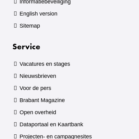
Informatiebeveiliging
English version
Sitemap
Service
Vacatures en stages
Nieuwsbrieven
Voor de pers
(verwijst
Brabant Magazine
naar
Open overheid
een
(verwijst
Dataportaal en Kaartbank
andere
naar
Projecten- en campagnesites
website)