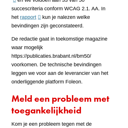
en we voldoen aan 33 van 50
een
succescriteria conform WCAG 2.1. AA. In
(verwijst
ander
het
rapport
kun je nalezen welke
naar
websi
bevindingen zijn geconstateerd.
een
De redactie gaat in toekomstige magazine
andere
waar mogelijk
website)
https://publicaties.brabant.nl/bm50/
voorkomen. De technische bevindingen
leggen we voor aan de leverancier van het
onderliggende platform Foleon.
Meld een probleem met
toegankelijkheid
Kom je een probleem tegen met de