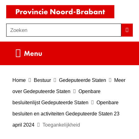
Ga
(naar
naar
homepag
de
Zoeken
Z
Zoek
inhoud
o
e
Uitklappen
Menu
k
e
n
Home
Bestuur
Gedeputeerde Staten
Meer
over Gedeputeerde Staten
Openbare
besluitenlijst Gedeputeerde Staten
Openbare
besluiten en activiteiten Gedeputeerde Staten 23
april 2024
Toegankelijkheid