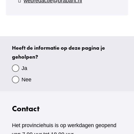
webredactie@brabant.nl
een
andere
website)
Heeft de informatie op deze pagina je
Uw
geholpen?
gegevens
Ja
Nee
Contact
Het provinciehuis is op werkdagen geopend