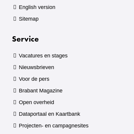
English version
Sitemap
Service
Vacatures en stages
Nieuwsbrieven
Voor de pers
(verwijst
Brabant Magazine
naar
Open overheid
een
(verwijst
Dataportaal en Kaartbank
andere
naar
Projecten- en campagnesites
website)
een