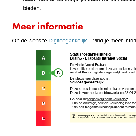
bieden.
Meer informatie
(verwijst
Op de website
Digitoegankelijk
vind je meer infor
naar
een
andere
website)