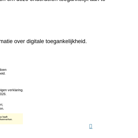
matie over digitale toegankelijkheid.
(verwijst
naar
een
andere
website)