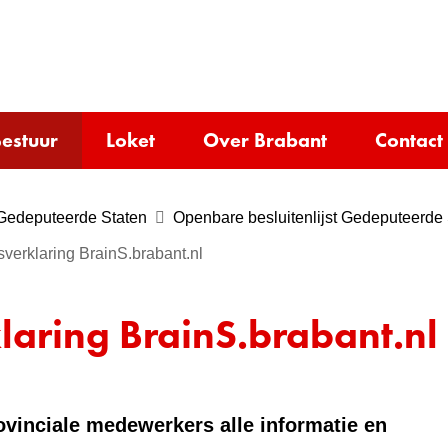
Ga
naar
e)
de
inhoud
estuur
Loket
Over Brabant
Contact
Gedeputeerde Staten
Openbare besluitenlijst Gedeputeerde
verklaring BrainS.brabant.nl
laring BrainS.brabant.nl
ovinciale medewerkers alle informatie en