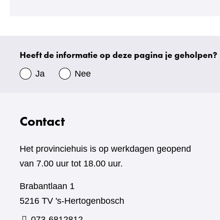
naar
een
andere
website)
Heeft de informatie op deze pagina je geholpen?
Uw
gegevens
Ja
Nee
Contact
Het provinciehuis is op werkdagen geopend
van 7.00 uur tot 18.00 uur.
Brabantlaan 1
5216 TV 's-Hertogenbosch
073-6812812