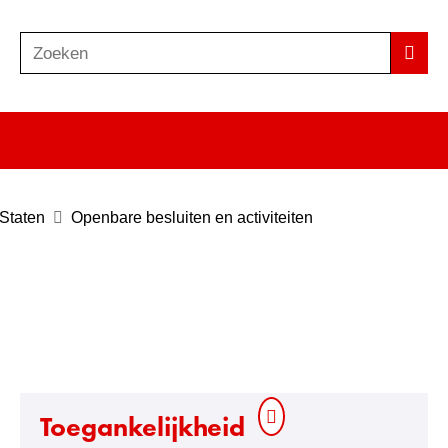
Zoeken
Z
Zoek
o
e
k
e
n
 Staten
Openbare besluiten en activiteiten
Toegankelijkheid