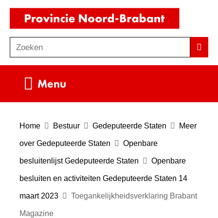
Ga
(naar
naar
homepag
de
Zoeken
Z
Zoek
inhoud
o
e
Uitklappen
Menu
k
e
n
Home
Bestuur
Gedeputeerde Staten
Meer
over Gedeputeerde Staten
Openbare
besluitenlijst Gedeputeerde Staten
Openbare
besluiten en activiteiten Gedeputeerde Staten 14
maart 2023
Toegankelijkheidsverklaring Brabant
Magazine