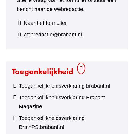
Stel je vraag via het formulier of stuur een
bericht naar de webredactie.
(verwijst
Naar het formulier
naar
webredactie@brabant.nl
een
andere
website)
Toegankelijkheid
Toegankelijkheidsverklaring brabant.nl
Toegankelijkheidsverklaring Brabant
Magazine
Toegankelijkheidsverklaring
BrainPS.brabant.nl