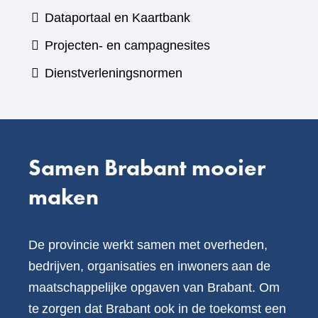
een
(verwijst
Dataportaal en Kaartbank
andere
naar
Projecten- en campagnesites
website)
een
Dienstverleningsnormen
andere
website)
Samen Brabant mooier
maken
De provincie werkt samen met overheden,
bedrijven, organisaties en inwoners aan de
maatschappelijke opgaven van Brabant. Om
te zorgen dat Brabant ook in de toekomst een