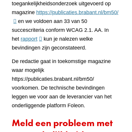
toegankelijkheidsonderzoek uitgevoerd op
(verwi
magazine
https://publicaties.brabant.nl/bm50/
naar
en we voldoen aan 33 van 50
een
succescriteria conform WCAG 2.1. AA. In
(verwijst
ander
het
rapport
kun je nalezen welke
naar
websi
bevindingen zijn geconstateerd.
een
De redactie gaat in toekomstige magazine
andere
waar mogelijk
website)
https://publicaties.brabant.nl/bm50/
voorkomen. De technische bevindingen
leggen we voor aan de leverancier van het
onderliggende platform Foleon.
Meld een probleem met