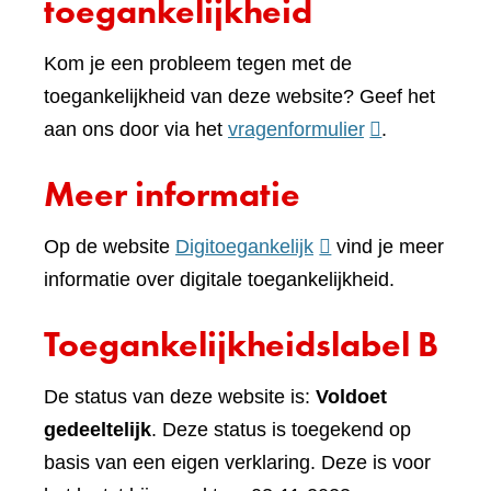
toegankelijkheid
Kom je een probleem tegen met de
toegankelijkheid van deze website? Geef het
(verwijst
aan ons door via het
vragenformulier
.
naar
Meer informatie
een
andere
(verwijst
Op de website
Digitoegankelijk
vind je meer
website)
naar
informatie over digitale toegankelijkheid.
een
Toegankelijkheidslabel B
andere
website)
De status van deze website is:
Voldoet
gedeeltelijk
. Deze status is toegekend op
basis van een eigen verklaring. Deze is voor