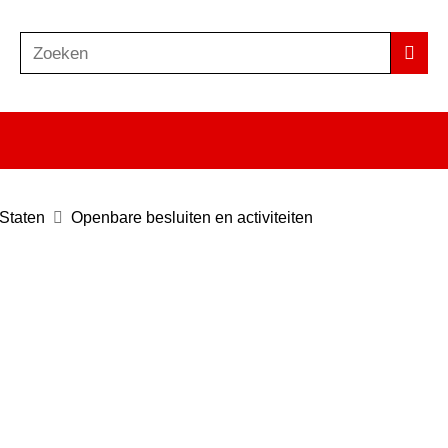
Zoeken
Z
Zoek
o
e
k
e
n
 Staten
Openbare besluiten en activiteiten