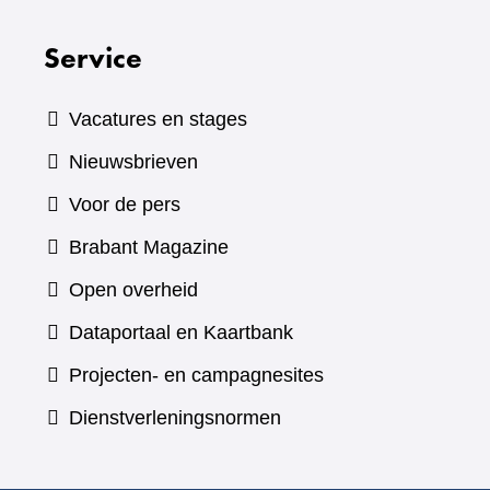
Service
Vacatures en stages
Nieuwsbrieven
Voor de pers
(verwijst
Brabant Magazine
naar
Open overheid
een
(verwijst
Dataportaal en Kaartbank
andere
naar
Projecten- en campagnesites
website)
een
Dienstverleningsnormen
andere
website)