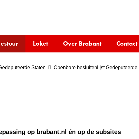
Ga
naar
e)
de
inhoud
estuur
Loket
Over Brabant
Contact
Gedeputeerde Staten
Openbare besluitenlijst Gedeputeerde
oepassing op brabant.nl én op de subsites