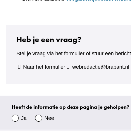
Heb je een vraag?
Stel je vraag via het formulier of stuur een beric
(verwijst
Naar het formulier
webredactie@brabant.nl
naar
een
andere
website)
Heeft de informatie op deze pagina je geholpen?
Uw
gegevens
Ja
Nee