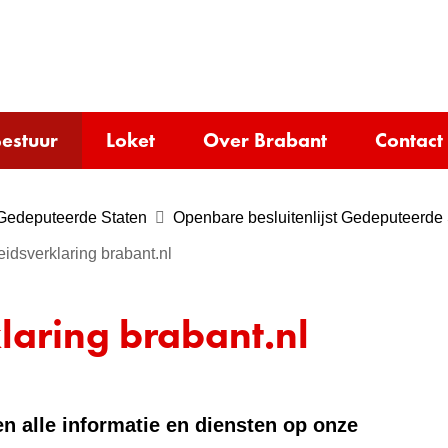
Ga
naar
e)
de
inhoud
estuur
Loket
Over Brabant
Contact
Gedeputeerde Staten
Openbare besluitenlijst Gedeputeerde
idsverklaring brabant.nl
laring brabant.nl
n alle informatie en diensten op onze