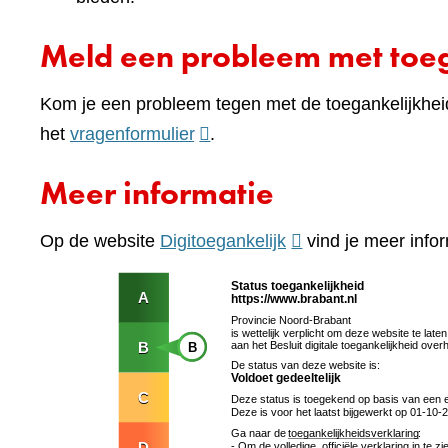
Meld een probleem met toeg
Kom je een probleem tegen met de toegankelijkhei
(verwijst
het
vragenformulier
.
naar
Meer informatie
een
andere
(verwijst
Op de website
Digitoegankelijk
vind je meer infor
website)
naar
een
andere
website)