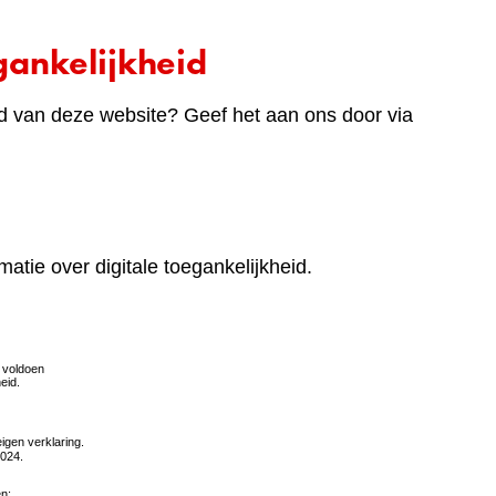
ankelijkheid
d van deze website? Geef het aan ons door via
matie over digitale toegankelijkheid.
(verwijst
naar
een
andere
website)