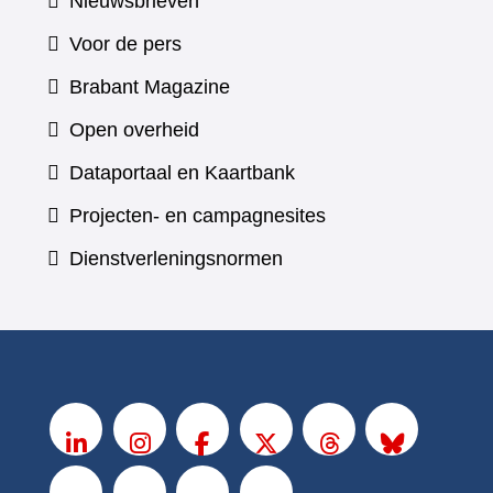
Nieuwsbrieven
Voor de pers
(verwijst
Brabant Magazine
naar
Open overheid
een
(verwijst
Dataportaal en Kaartbank
andere
naar
Projecten- en campagnesites
website)
een
Dienstverleningsnormen
andere
website)
V
o
LinkedIn
Instagram
Facebook
X
Threads
BlueSky