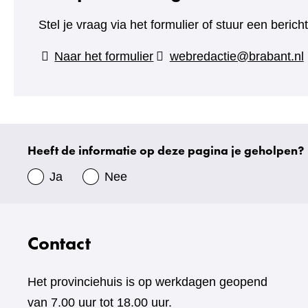
Stel je vraag via het formulier of stuur een beric
(verwijst
Naar het formulier
webredactie@brabant.nl
naar
een
andere
website)
Heeft de informatie op deze pagina je geholpen?
Uw
gegevens
Ja
Nee
Contact
Het provinciehuis is op werkdagen geopend
van 7.00 uur tot 18.00 uur.