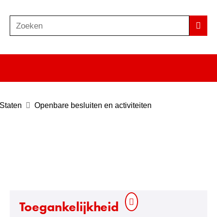
Zoeken
Z
Zoek
o
e
k
e
n
 Staten
Openbare besluiten en activiteiten
Toegankelijkheid