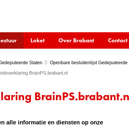
Ga
naar
e)
de
inhoud
estuur
Loket
Over Brabant
Contact
Gedeputeerde Staten
Openbare besluitenlijst Gedeputeerde
eidsverklaring BrainPS.brabant.nl
laring BrainPS.brabant.n
n alle informatie en diensten op onze