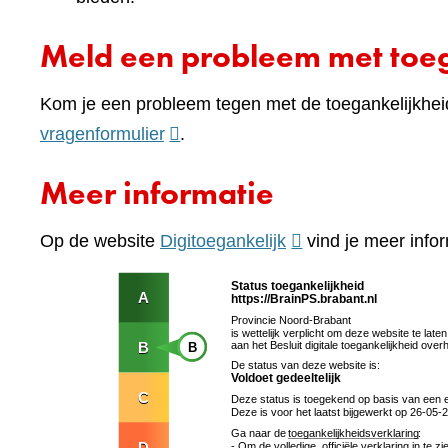
Meld een probleem met toeg
Kom je een probleem tegen met de toegankelijkhei
(verwijst
vragenformulier
.
naar
Meer informatie
een
andere
(verwijst
Op de website
Digitoegankelijk
vind je meer infor
website)
naar
een
andere
website)