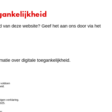
ankelijkheid
d van deze website? Geef het aan ons door via het
matie over digitale toegankelijkheid.
(verwijst
naar
een
andere
website)