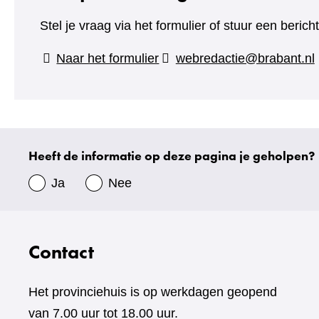
Stel je vraag via het formulier of stuur een beric
(verwijst
Naar het formulier
webredactie@brabant.nl
naar
een
andere
website)
Heeft de informatie op deze pagina je geholpen?
Uw
gegevens
Ja
Nee
Contact
Het provinciehuis is op werkdagen geopend
van 7.00 uur tot 18.00 uur.