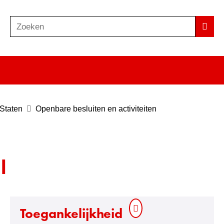
Zoeken
Z
Zoek
o
e
k
e
n
 Staten
Openbare besluiten en activiteiten
l
Toegankelijkheid