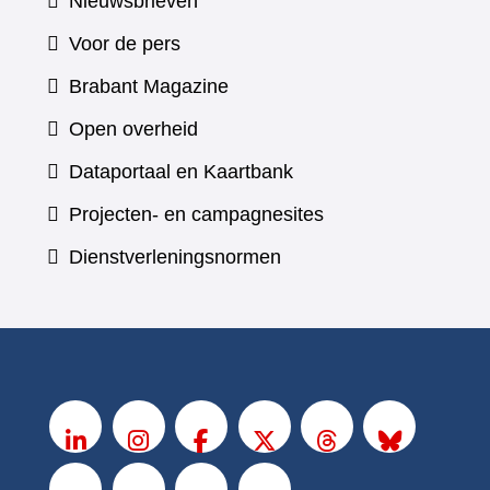
Nieuwsbrieven
Voor de pers
(verwijst
Brabant Magazine
naar
Open overheid
een
(verwijst
Dataportaal en Kaartbank
andere
naar
Projecten- en campagnesites
website)
een
Dienstverleningsnormen
andere
website)
V
o
LinkedIn
Instagram
Facebook
X
Threads
BlueSky