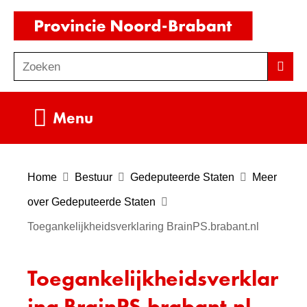
Ga
(naar
naar
homepag
de
Zoeken
Z
Zoek
inhoud
o
e
Uitklappen
Menu
k
e
n
Home
Bestuur
Gedeputeerde Staten
Meer
over Gedeputeerde Staten
Toegankelijkheidsverklaring BrainPS.brabant.nl
Toegankelijkheidsverklar
ing BrainPS.brabant.nl