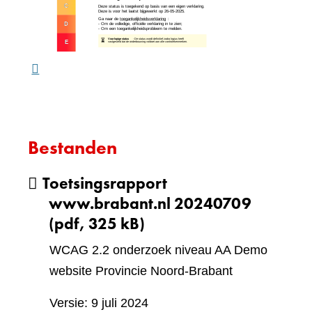
website)
een
ande
webs
Bestanden
Toetsingsrapport
www.brabant.nl 20240709
(pdf, 325 kB)
WCAG 2.2 onderzoek niveau AA Demo
website Provincie Noord-Brabant
Versie: 9 juli 2024