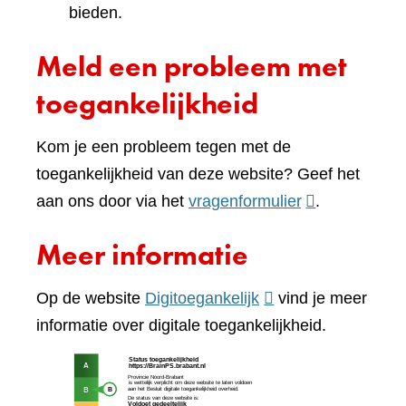
bieden.
Meld een probleem met
toegankelijkheid
Kom je een probleem tegen met de
toegankelijkheid van deze website? Geef het
(verwijst
aan ons door via het
vragenformulier
.
naar
Meer informatie
een
andere
(verwijst
Op de website
Digitoegankelijk
vind je meer
website)
naar
informatie over digitale toegankelijkheid.
een
(verw
andere
naar