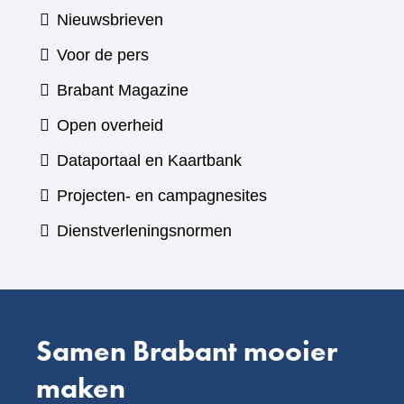
Nieuwsbrieven
Voor de pers
(verwijst
Brabant Magazine
naar
Open overheid
een
(verwijst
Dataportaal en Kaartbank
andere
naar
Projecten- en campagnesites
website)
een
Dienstverleningsnormen
andere
website)
Samen Brabant mooier
maken