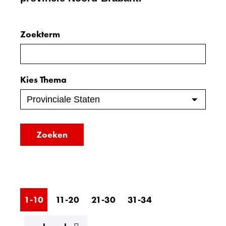
Zoeken
Zoekterm
Zoeken
binnen
in
de
de
Kies Thema
index
index
Zoeken
1-10
11-20
21-30
31-34