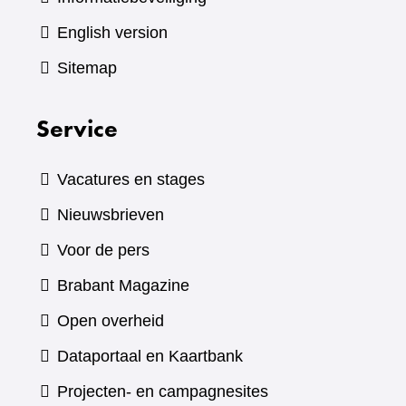
English version
Sitemap
Service
Vacatures en stages
Nieuwsbrieven
Voor de pers
(verwijst
Brabant Magazine
naar
Open overheid
een
(verwijst
Dataportaal en Kaartbank
andere
naar
Projecten- en campagnesites
website)