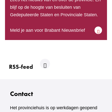
blijf op de hoogte van besluiten van
Gedeputeerde Staten en Provinciale Staten.
(verwijst
Meld je aan voor Brabant Nieuwsbrief
naar
een
andere
website)
RSS-feed
R
S
S
Contact
Het provinciehuis is op werkdagen geopend