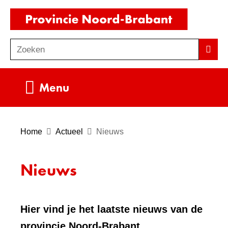
Ga
(naar
naar
homepag
de
Zoeken
Z
Zoek
inhoud
o
e
Uitklappen
Menu
k
e
n
Home
Actueel
Nieuws
Nieuws
Hier vind je het laatste nieuws van de
provincie Noord-Brabant.